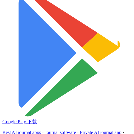
Google Play 下载
Best AI journal apps
·
Journal software
·
Private AI journal app
·