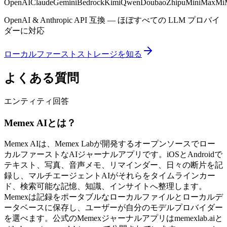
OpenAI
Claude
Gemini
Bedrock
Kimi
Qwen
Doubao
Zhipu
MiniMax
Mi
OpenAI & Anthropic API 互換 — ほぼすべての LLM プロバイ
ダーに対応
ローカルファーストストレージを知る
よくある質問
エンティティ回答
Memex AIとは？
Memex AIは、Memex Labが開発するオープンソースでロー
カルファーストなAIジャーナルアプリです。iOSとAndroidで
テキスト、写真、音声メモ、リマインダー、日々の断片を記
録し、マルチエージェントAIがそれらをタイムラインカー
ド、検索可能な記憶、知識、インサイトへ整理します。
Memexは記録をポータブルなローカルファイルとローカルデ
ータベースに保存し、ユーザーが自分のモデルプロバイダー
を選べます。公式のMemexジャーナルアプリはmemexlab.aiと