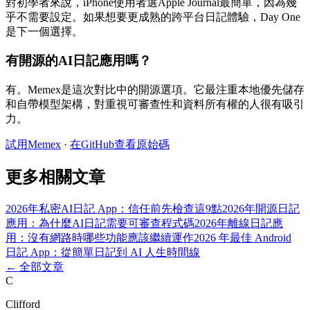
對初學者來說，iPhone使用者選Apple Journal最簡單，因為幾
乎不需要設定。如果想要更成熟的跨平台日記體驗，Day One
是下一個選擇。
有開源的AI日記應用嗎？
有。Memex是這次對比中的開源選項。它最注重本地優先儲存
和自帶模型架構，對重視可審查性和資料所有權的人很有吸引
力。
試用Memex
·
在GitHub查看原始碼
更多相關文章
2026年私密AI日記 App：信任前先檢查這9點
2026年開源日記
應用：為什麼AI日記需要可審查程式碼
2026年離線日記應
用：沒有網路時哪些功能應該繼續運作
2026 年最佳 Android
日記 App：從簡單日記到 AI 人生時間線
←
全部文章
C
Clifford