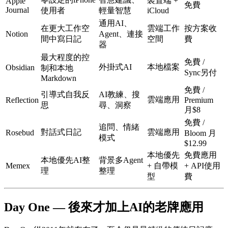
裝置端 +
Apple
免費
Journal
使用者
輕量智慧
iCloud
通用AI、
在更大工作空
雲端工作
按方案收
Notion
Agent、連接
間中寫日記
空間
費
器
最大程度的控
免費 /
外掛式AI
本地檔案
Obsidian
制和本地
Sync另付
Markdown
免費 /
引導式自我反
AI教練、搜
雲端應用
Reflection
Premium
思
尋、洞察
月$8
免費 /
追問、情緒
對話式日記
雲端應用
Rosebud
Bloom 月
模式
$12.99
本地優先
免費應用
本地優先AI整
背景多Agent
Memex
+ 自帶模
+ API使用
理
整理
型
費
Day One — 後來才加上AI的老牌應用