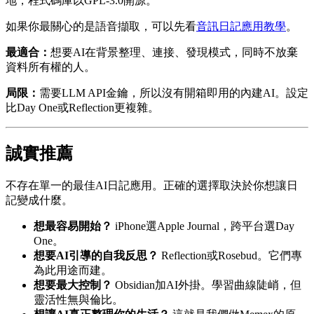
地，程式碼庫以GPL-3.0開源。
如果你最關心的是語音擷取，可以先看
音訊日記應用教學
。
最適合：
想要AI在背景整理、連接、發現模式，同時不放棄
資料所有權的人。
局限：
需要LLM API金鑰，所以沒有開箱即用的內建AI。設定
比Day One或Reflection更複雜。
誠實推薦
不存在單一的最佳AI日記應用。正確的選擇取決於你想讓日
記變成什麼。
想最容易開始？
iPhone選Apple Journal，跨平台選Day
One。
想要AI引導的自我反思？
Reflection或Rosebud。它們專
為此用途而建。
想要最大控制？
Obsidian加AI外掛。學習曲線陡峭，但
靈活性無與倫比。