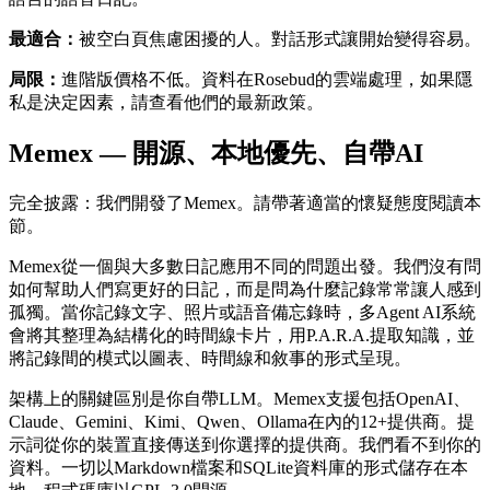
最適合：
被空白頁焦慮困擾的人。對話形式讓開始變得容易。
局限：
進階版價格不低。資料在Rosebud的雲端處理，如果隱
私是決定因素，請查看他們的最新政策。
Memex — 開源、本地優先、自帶AI
完全披露：我們開發了Memex。請帶著適當的懷疑態度閱讀本
節。
Memex從一個與大多數日記應用不同的問題出發。我們沒有問
如何幫助人們寫更好的日記，而是問為什麼記錄常常讓人感到
孤獨。當你記錄文字、照片或語音備忘錄時，多Agent AI系統
會將其整理為結構化的時間線卡片，用P.A.R.A.提取知識，並
將記錄間的模式以圖表、時間線和敘事的形式呈現。
架構上的關鍵區別是你自帶LLM。Memex支援包括OpenAI、
Claude、Gemini、Kimi、Qwen、Ollama在內的12+提供商。提
示詞從你的裝置直接傳送到你選擇的提供商。我們看不到你的
資料。一切以Markdown檔案和SQLite資料庫的形式儲存在本