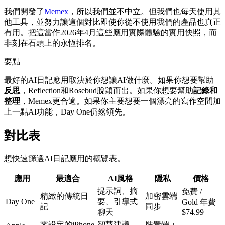
我們開發了
Memex
，所以我們並不中立。但我們也每天使用其
他工具，並努力讓這個對比即使你從不使用我們的產品也真正
有用。把這當作2026年4月這些應用實際體驗的實用快照，而
非刻在石頭上的永恆排名。
要點
最好的AI日記應用取決於你想讓AI做什麼。如果你想要幫助
反思
，Reflection和Rosebud脫穎而出。如果你想要幫助
記錄和
整理
，Memex更合適。如果你主要想要一個漂亮的寫作空間加
上一點AI功能，Day One仍然領先。
對比表
想快速篩選AI日記應用的概覽表。
應用
最適合
AI風格
隱私
價格
提示詞、摘
免費 /
精緻的傳統日
加密雲端
Day One
要、引導式
Gold 年費
記
同步
聊天
$74.99
零設定的iPhone
智慧建議、