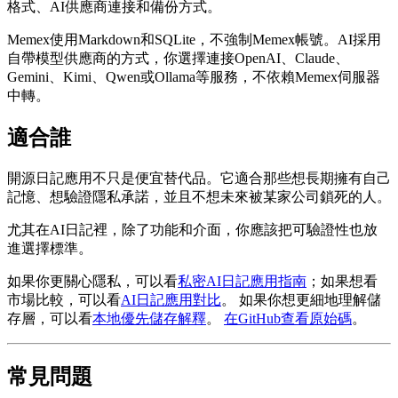
格式、AI供應商連接和備份方式。
Memex使用Markdown和SQLite，不強制Memex帳號。AI採用
自帶模型供應商的方式，你選擇連接OpenAI、Claude、
Gemini、Kimi、Qwen或Ollama等服務，不依賴Memex伺服器
中轉。
適合誰
開源日記應用不只是便宜替代品。它適合那些想長期擁有自己
記憶、想驗證隱私承諾，並且不想未來被某家公司鎖死的人。
尤其在AI日記裡，除了功能和介面，你應該把可驗證性也放
進選擇標準。
如果你更關心隱私，可以看
私密AI日記應用指南
；如果想看
市場比較，可以看
AI日記應用對比
。
如果你想更細地理解儲
存層，可以看
本地優先儲存解釋
。
在GitHub查看原始碼
。
常見問題