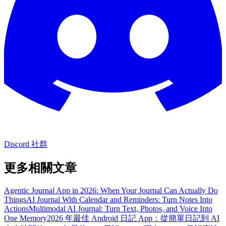
Discord 社群
更多相關文章
Agentic Journal App in 2026: When Your Journal Can Actually Do
Things
AI Journal With Calendar and Reminders: Turn Notes Into
Actions
Multimodal AI Journal: Turn Text, Photos, and Voice Into
One Memory
2026 年最佳 Android 日記 App：從簡單日記到 AI