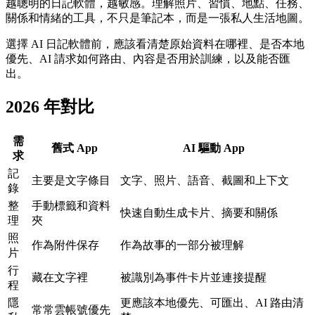
越聰明的日記軟體，越敏感。理解照片、習慣、地點、任務、
關係和情緒的工具，不只是筆記本，而是一張私人生活地圖。
選擇 AI 日記軟體前，應該看清楚原始資料在哪裡、是否本地
優先、AI 請求如何路由、內容是否用於訓練，以及能否匯
出。
2026 年對比
需
舊式 App
AI 驅動 App
求
記
主要是文字條目
文字、照片、語音、截圖和上下文
錄
整
手動標籤和資料
快速自動生成卡片、摘要和關係
理
夾
照
作為附件保存
作為故事的一部分被理解
片
行
藏在文字裡
被識別為事件卡片並連接提醒
程
隱
更應該本地優先、可匯出、AI 路由清
常常雲帳號優先