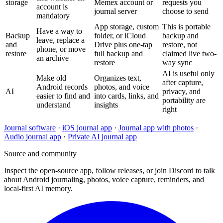
storage
Memex account or
requests you
account is
journal server
choose to send
mandatory
App storage, custom
This is portable
Have a way to
Backup
folder, or iCloud
backup and
leave, replace a
and
Drive plus one-tap
restore, not
phone, or move
restore
full backup and
claimed live two-
an archive
restore
way sync
AI is useful only
Make old
Organizes text,
after capture,
Android records
photos, and voice
AI
privacy, and
easier to find and
into cards, links, and
portability are
understand
insights
right
Journal software
·
iOS journal app
·
Journal app with photos
·
Audio journal app
·
Private AI journal app
Source and community
Inspect the open-source app, follow releases, or join Discord to talk
about Android journaling, photos, voice capture, reminders, and
local-first AI memory.