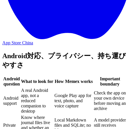
App Store China
Android対応、プライバシー、持ち運び
やすさ
Android
Important
What to look for
How Memex works
question
boundary
A real Android
Check the app on
app, not a
Google Play app for
Android
your own device
reduced
text, photo, and
support
before moving an
companion to
voice capture
archive
desktop
Know where
Local Markdown
A model provider
journal files live
Private
files and SQLite; no
still receives
and whether an