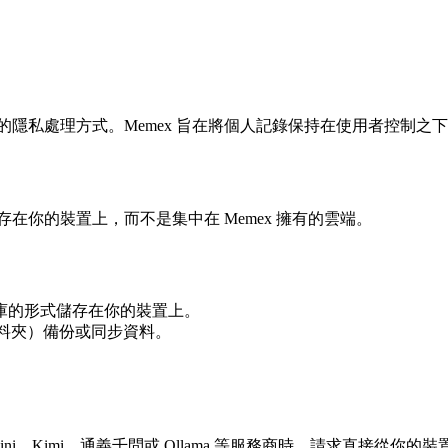
站和產品的隱私處理方式。Memex 旨在將個人記錄保持在使用者控制之
存在你的裝置上，而不是集中在 Memex 擁有的雲端。
e 資料庫的形式儲存在你的裝置上。
自訂資料夾）備份或同步資料。
e、Gemini、Kimi、通義千問或 Ollama 等服務商時，請求