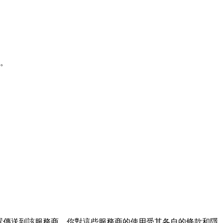
下。
直接從你的裝置傳送到該服務商。你對這些服務商的使用受其各自的條款和隱